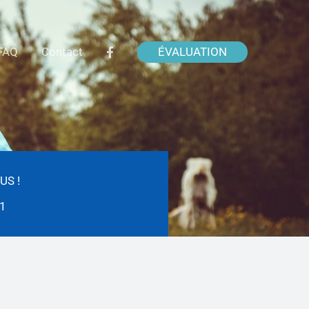
ÉVALUATION
FAQ
Contact
US !
1