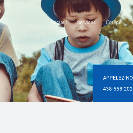
Accueil
Services
Équipe
APPELEZ-NO
438-558-202